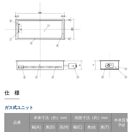
仕 様
ガス式ユニット
本体寸法（約）mm
焼面寸法（約）mm
本体質量
品番
(kg)
幅(A)
奥(D)
高(H)
幅(C)
奥(d)
奥(T)