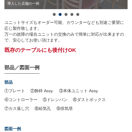
ユニットタイプ
導入した店舗の一例
ユニットサイズもオーダー可能、カウンターなども別途ご要望に
応じ製作致します。
万一の故障の場合ユニットの交換のみで簡単に対応が出来ますの
で、安心してお使い頂けます。
既存のテーブルにも後付けOK
部品／図面一例
部品
①プレート
②飾枠 Assy.
③本体ユニット Assy.
④コントローラー
⑤ドレンパン
⑥ダストボックス
⑦カス落し穴
⑧給気孔
⑨排気塔
図面一例