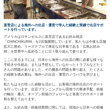
直営店による海外への出店・運営で学んだ経験と実績で出店サポ
ートを行っています。
アメリカはロサンゼルスに直営店であるお好み焼店
「CHINCHIKURIN」を2店舗展開しています。私たちは今後も店舗
拡大に努め、リーズナブルで身近な日本食である「広島お好み
焼」を世界中へ拡めることに日々取り組んで参ります。
ここに至るまでには、日本から海外への出店の際に必要な様々な
手続きや仕組み、または予想もしていなかったトラブルなどたく
さんの問題がありました。その幾多の問題を乗り超え、たくさん
の経験を積み重ね、海外への出店・運営のノウハウを学びまし
た。
私たちはその培った経験を活かし、お客様の海外出店のサポート
を行っています。出店プランニングから現地での業者手配、鉄板
の輸出・搬入、オープン前後のフォローなど各面でのサポート体
制を整えております。
また、お好み焼・鉄板焼業態に関しては、現地から日本への研修