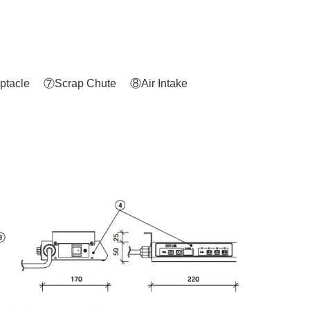
ptacle
⑦Scrap Chute
⑧Air Intake