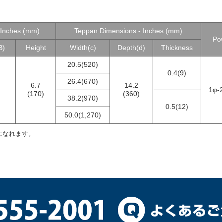
 Inches (mm)
Teppan Dimensions - Inches (mm)
Po
B)
Height
Width(c)
Depth(d)
Thickness
20.5(520)
0.4(9)
26.4(670)
6.7
14.2
1φ-
(170)
(360)
38.2(970)
0.5(12)
50.0(1,270)
になれます。