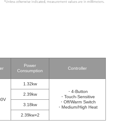
Power
er
Controller
Consumption
1.32kw
・4-Button
2.39kw
・Touch-Sensitive
30V
・Off/Warm Switch
3.18kw
・Medium/High Heat
2.39kw×2