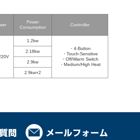
Power
wer
Controller
Consumption
1.2kw
・4-Button
2.18kw
・Touch-Sensitive
220V
・Off/Warm Switch
2.9kw
・Medium/High Heat
2.9kw×2