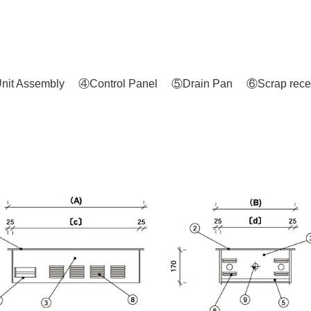
nit Assembly
④Control Panel
⑤Drain Pan
⑥Scrap rece