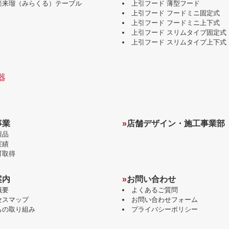
味楽来瑠（みらくる）テーブル
上引フード 薄型フード
上引フード フードミニ固定式
上引フード フードミニ上下式
上引フード スリムタイプ固定式
上引フード スリムタイプ上下式
器
事業
»
店舗デザイン・施工事業部
製品
実績
可取得
案内
»
お問い合わせ
概要
よくあるご質問
セスマップ
お問い合わせフォーム
ちの取り組み
プライバシーポリシー