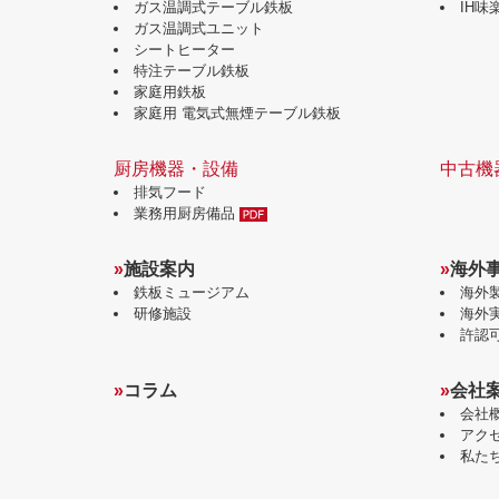
ガス温調式テーブル鉄板
IH
ガス温調式ユニット
シートヒーター
特注テーブル鉄板
家庭用鉄板
家庭用 電気式無煙テーブル鉄板
厨房機器・設備
中古機
排気フード
業務用厨房備品
»
施設案内
»
海外
鉄板ミュージアム
海外
研修施設
海外
許認
»
コラム
»
会社
会社
アク
私た