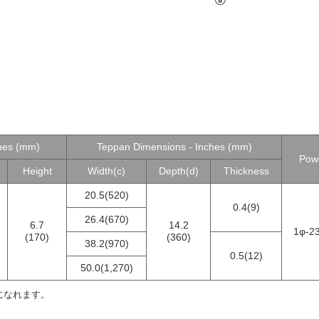
ches (mm)
Teppan Dimensions - Inches (mm)
Pow
Height
Width(c)
Depth(d)
Thickness
20.5(520)
0.4(9)
26.4(670)
6.7
14.2
1φ-2
(170)
(360)
38.2(970)
0.5(12)
50.0(1,270)
になれます。