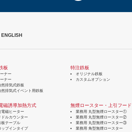
ENGLISH
鉄板
特注鉄板
バーナー
オリジナル鉄板
バーナー
カスタムオプション
自然排気式鉄板
自然排気式イベント用鉄板
電磁誘導加熱方式
無煙ロースター・上引フード
波電磁ヒーター
業務用 丸型無煙ロースター①
グリドルカウンター
業務用 丸型無煙ロースター②
鉄板テーブル
業務用 丸型無煙ロースター③
ドロップインタイプ
業務用 角型無煙ロースター