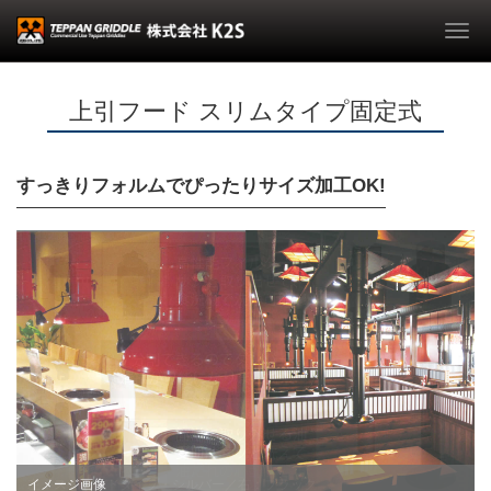
Togg
navi
上引フード スリムタイプ固定式
すっきりフォルムでぴったりサイズ加工OK!
左：ストレートタイプ・シルバー／右：ブラック
イメージ画像