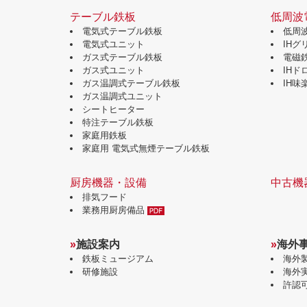
テーブル鉄板
低周波
電気式テーブル鉄板
低周
電気式ユニット
IH
ガス式テーブル鉄板
電磁
ガス式ユニット
IH
ガス温調式テーブル鉄板
IH
ガス温調式ユニット
シートヒーター
特注テーブル鉄板
家庭用鉄板
家庭用 電気式無煙テーブル鉄板
厨房機器・設備
中古機
排気フード
業務用厨房備品
»
施設案内
»
海外
鉄板ミュージアム
海外
研修施設
海外
許認