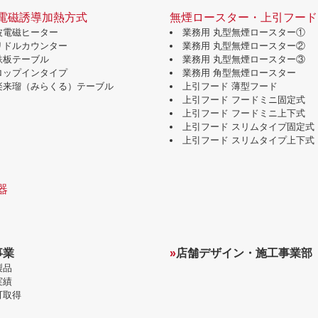
電磁誘導加熱方式
無煙ロースター・上引フード
波電磁ヒーター
業務用 丸型無煙ロースター①
グリドルカウンター
業務用 丸型無煙ロースター②
鉄板テーブル
業務用 丸型無煙ロースター③
ドロップインタイプ
業務用 角型無煙ロースター
味楽来瑠（みらくる）テーブル
上引フード 薄型フード
上引フード フードミニ固定式
上引フード フードミニ上下式
上引フード スリムタイプ固定式
上引フード スリムタイプ上下式
器
事業
»
店舗デザイン・施工事業部
製品
実績
可取得